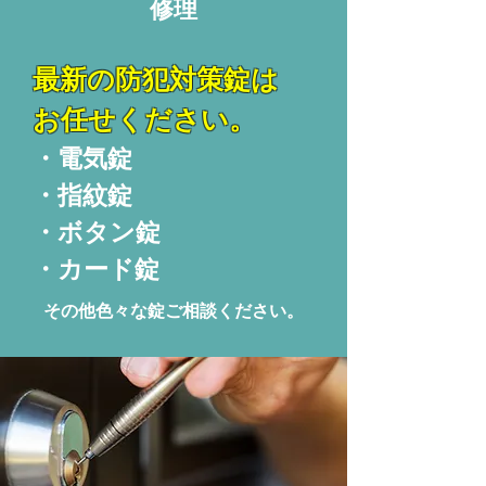
修理
最新の防犯対策錠は
お任せください。
・電気錠
・指紋錠
・ボタン錠
・カード錠
その他色々な錠ご相談ください。